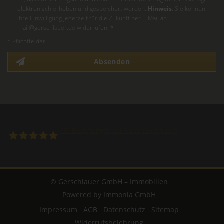
elektronisch erhoben und gespeichert werden.
Hinweis
: Sie können
Ihre Einwilligung jederzeit für die Zukunft per E-Mail an
mail@gerschlauer.de widerrufen. *
* Pflichtfelder
Absenden
171
Bewertungen auf ProvenExpert.com
Gerschlauer GmbH
© Gerschlauer GmbH – Immobilien
Powered by Immonia GmbH
Impressum
AGB
Datenschutz
Sitemap
Widerrufsbelehrung