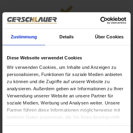
Persönliche Beratung vor Ort
Nutzen Sie die Möglichkeit, sich vor Ort mit unserem
Team
Zustimmung
Details
Über Cookies
und potenziellen Käufern auszutauschen. Wir bieten Ihnen
eine individuelle Beratung und begleiten Sie während der
Diese Webseite verwendet Cookies
gesamten Messe, um Ihre Immobilie bestmöglich zu
verkaufen.
Wir verwenden Cookies, um Inhalte und Anzeigen zu
personalisieren, Funktionen für soziale Medien anbieten
zu können und die Zugriffe auf unsere Website zu
analysieren. Außerdem geben wir Informationen zu Ihrer
Verwendung unserer Website an unsere Partner für
Impressionen der MIM 2025
soziale Medien, Werbung und Analysen weiter. Unsere
Partner führen diese Informationen möglicherweise mit
weiteren Daten zusammen, die Sie ihnen bereitgestellt
Die Münchner Immobilien Messe 2025 war für uns ein
haben oder die sie im Rahmen Ihrer Nutzung der Dienste
herausragendes Event voller spannender Begegnungen,
gesammelt haben.