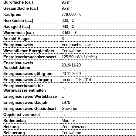
Bürofläche (ca.)
95 m²
Gesamtfläche (ca.)
95 m²
Kaufpreis
779.000,- €
Heizkosten (ca.)
300,- €
Hausgeld (ca.)
980,- €
Warmmiete (ca.)
3.500,- €
Anzahl Etagen
6
Energieausweis
Verbrauchsausweis
Wesentlicher Energieträger
Fernwärme
Energieverbrauchskennwert
125,50 kWh / (m²*a)
Energieausweis
2019-11-20
Ausstelldatum
Energieausweis gültig bis
20.11.2029
Energieausweis Jahrgang
ab dem 1.5.2014
Energieverbrauch für
ja
Warmwasser enthalten
Energieausweis Werteklasse
D
Energieausweis Baujahr
1975
Energieausweis Gebäudeart
Gewerbe
Objekt ist vermietet
ja
Bodenbelag
Marmor
Heizung
Zentralheizung
Befeuerung
Fernwärme