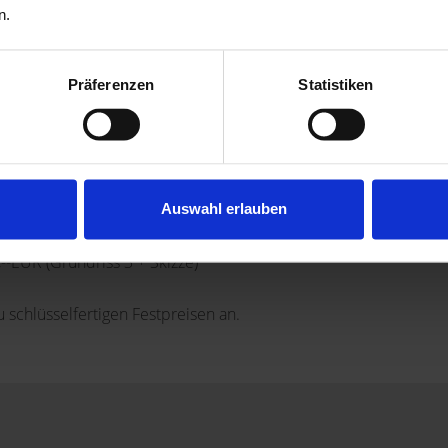
n.
r gepflegten Zustand befindet zum Preis von 499.000,--EUR
Präferenzen
Statistiken
r gepflegten Zustand befindet zum Preis von 499.000,--EUR
/Nfl.) und Renovierung für zzgl.ca. 290.000,--EUR
r gepflegten Zustand befindet zum Preis von 499.000,--EUR
Auswahl erlauben
fl./Nfl. und ca. 130 m² großer Dachterrasse mit
,--EUR (Grundriss 3 + Skizze)
 schlüsselfertigen Festpreisen an.