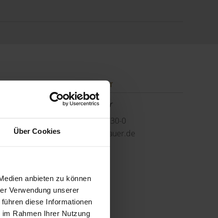
Ansprechpartner
Herr Jürgen Benker
Telefon: 089 749830-0
Über Cookies
j.benker@gerschlauer.de
 Medien anbieten zu können
hrer Verwendung unserer
 führen diese Informationen
ie im Rahmen Ihrer Nutzung