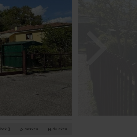
ock (
)
merken
drucken