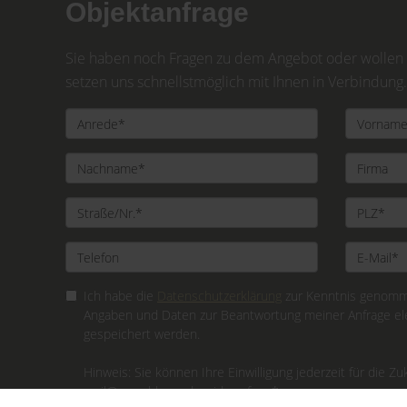
Objektanfrage
Sie haben noch Fragen zu dem Angebot oder wollen e
setzen uns schnellstmöglich mit Ihnen in Verbindung.
Ich habe die
Datenschutzerklärung
zur Kenntnis genomme
Angaben und Daten zur Beantwortung meiner Anfrage el
gespeichert werden.
Hinweis: Sie können Ihre Einwilligung jederzeit für die Zu
mail@gerschlauer.de widerrufen. *