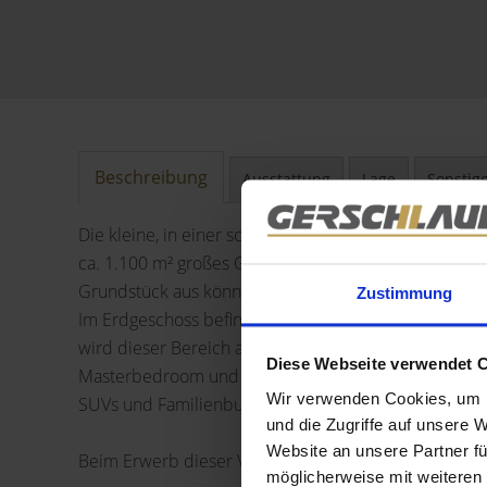
Beschreibung
Ausstattung
Lage
Sonstig
Die kleine, in einer schönen und ruhigen Wohngegend 
ca. 1.100 m² großes Grundstück mit einem Pool im G
Grundstück aus können sie den ganzen Tag die Sonn
Zustimmung
Im Erdgeschoss befinden sich zwei kleine Schlafzim
wird dieser Bereich als Gästewohnung genutzt. Im O
Diese Webseite verwendet 
Masterbedroom und ein zweites Badezimmer. In der Ga
Wir verwenden Cookies, um I
SUVs und Familienbusse.
und die Zugriffe auf unsere 
Website an unsere Partner fü
Beim Erwerb dieser Villa gäbe es mehrere Optionen:
möglicherweise mit weiteren