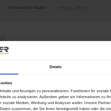
Provision für Käufer
4 % zzgl. 22% IVA
es
gelegenen Villa, verfügt über ca. 110 m² Wfl./Nfl. und ein
arten. Vom dem idyllischen und sehr sonnig gelegenen
e und Ruhe sowie einen wunderschönen Blick genießen.
Details
mer sowie ein Badezimmer und eine kleine Küche. Derzeit
bergeschoss finden Sie das Wohnzimmer, die Küche,
Cookies
rage findet man auch Platz für größere Autos, wie z. B.
nhalte und Anzeigen zu personalisieren, Funktionen für soziale
Website zu analysieren. Außerdem geben wir Informationen zu I
r soziale Medien, Werbung und Analysen weiter. Unsere Partner
 Daten zusammen, die Sie ihnen bereitgestellt haben oder die s