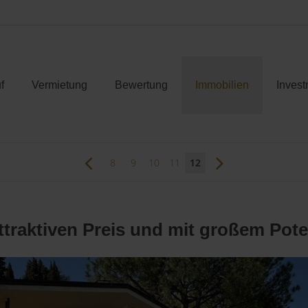
f
Vermietung
Bewertung
Immobilien
Invest
8
9
10
11
12
attraktiven Preis und mit großem Pot