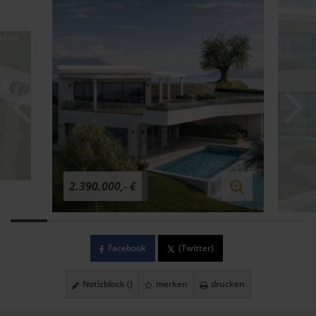
2.390.000,- €
Facebook
(Twitter)
Notizblock (
)
merken
drucken