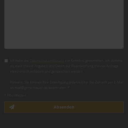
Ich habe die
Datenschutzerklärung
zur Kenntnis genommen. Ich stimme
zu, dass meine Angaben und Daten zur Beantwortung meiner Anfrage
elektronisch erhoben und gespeichert werden.
Hinweis: Sie können Ihre Einwilligung jederzeit für die Zukunft per E-Mail
an mail@gerschlauer.de widerrufen. *
* Pflichtfelder
Absenden