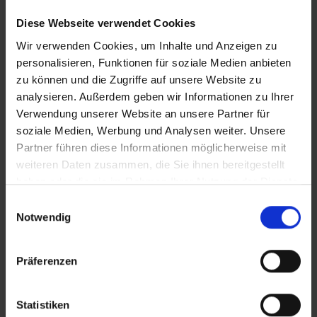
Beschreibung
Lage
Diese Webseite verwendet Cookies
Wir verwenden Cookies, um Inhalte und Anzeigen zu
Auf den Hügeln von Toscolano/Maderno, zwischen den
personalisieren, Funktionen für soziale Medien anbieten
Bergen und dem Gardasee, entsteht diese
zu können und die Zugriffe auf unsere Website zu
außergewöhnliche Villa, konzipiert als exklusives privates
analysieren. Außerdem geben wir Informationen zu Ihrer
Resort. Die moderne Architektur verbindet sich mit
Verwendung unserer Website an unsere Partner für
zeitgenössischer Eleganz und fügt sich dabei harmonisch
soziale Medien, Werbung und Analysen weiter. Unsere
Partner führen diese Informationen möglicherweise mit
in die umgebende Naturlandschaft ein. So entsteht ein
weiteren Daten zusammen, die Sie ihnen bereitgestellt
stimmiges Gesamtkunstwerk, das Design, Raum und
haben oder die sie im Rahmen Ihrer Nutzung der Dienste
Umgebung in besonderer Weise miteinander vereint.
gesammelt haben.
Einwilligungsauswahl
Notwendig
Villa, Infinity-Pool, Garten und Landschaft verschmelzen zu
einer architektonischen Einheit und eröffnen einen
beeindruckenden Panoramablick über den südwestlichen
Präferenzen
Gardasee sowie die umliegenden Berge. Die Komposition
aus Baukörpern und Außenbereichen schafft ein
Statistiken
einzigartiges Wohngefühl, das Weite, Ruhe und Exklusivität