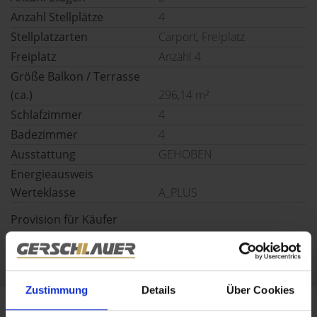
Anzahl Stellplätze
4
Stellplatzarten
Carport, Freiplatz
Freiplatz
Anzahl 4
Größe Balkon / Terrasse
(ca.)
296,14 m²
Schlafzimmer
4
Badezimmer
4
Ausstattung
GEHOBEN
Energieausweis
Werteklasse
A_PLUS
Provision für Käufer
4% zzgl. 22% iva
Zustimmung
Details
Über Cookies