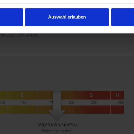
Auswahl erlauben
hlung: 260,00 EUR.
h, zzgl. Kosten für Kaltwasser und Heizung. Der Wasser-
ger abzuschließen.
180,80 kWh / (m²*a)
Endenergiebedarf