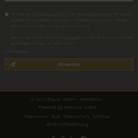
Ich habe die
Datenschutzerklärung
zur Kenntnis genommen. Ich stimme
zu, dass meine Angaben und Daten zur Beantwortung meiner Anfrage
elektronisch erhoben und gespeichert werden.
Hinweis: Sie können Ihre Einwilligung jederzeit für die Zukunft per E-Mail
an mail@gerschlauer.de widerrufen. *
* Pflichtfelder
Absenden
© Gerschlauer GmbH – Immobilien
Powered by Immonia GmbH
Impressum
AGB
Datenschutz
Sitemap
Widerrufsbelehrung