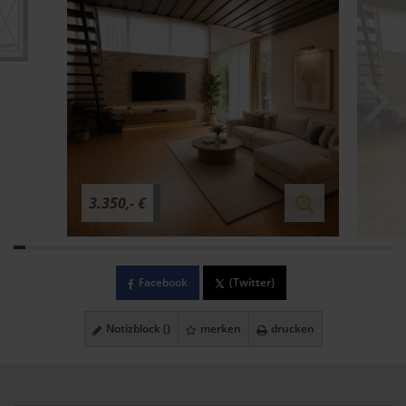
3.350,- €
Facebook
(Twitter)
Notizblock (
)
merken
drucken