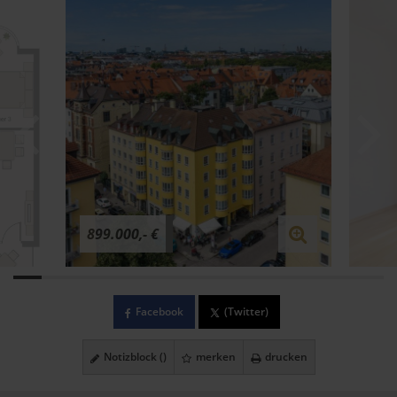
899.000,- €
Facebook
(Twitter)
Notizblock (
)
merken
drucken