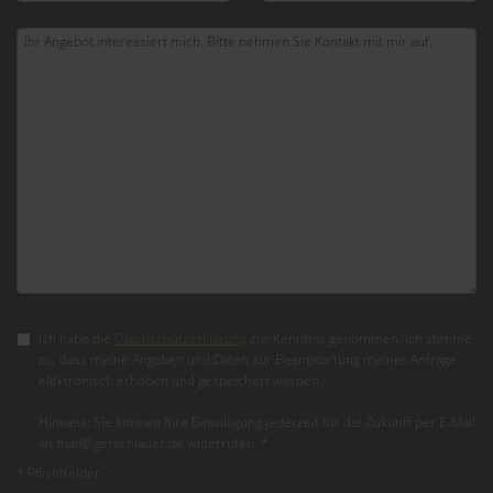
Ich habe die
Datenschutzerklärung
zur Kenntnis genommen. Ich stimme
zu, dass meine Angaben und Daten zur Beantwortung meiner Anfrage
elektronisch erhoben und gespeichert werden.
Hinweis: Sie können Ihre Einwilligung jederzeit für die Zukunft per E-Mail
an mail@gerschlauer.de widerrufen. *
* Pflichtfelder