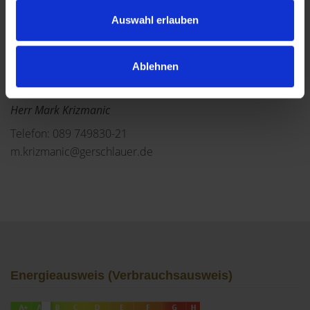
einem kontinuierlich modernisierten Ausstattungsstand
Auswahl erlauben
verbindet.
Ablehnen
Ansprechpartner
Herr Mark Krizmanic
Telefon: 089 749830-21
m.krizmanic@gerschlauer.de
Energieausweis (Verbrauchsausweis)