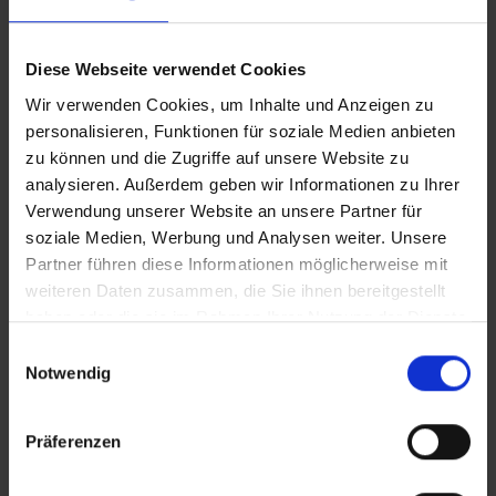
fließend in die angrenzende Küche über und sorgt für eine
angenehme Wohnatmosphäre. Ergänzt wird das
Raumangebot im Erdgeschoss durch eine praktische
Diese Webseite verwendet Cookies
Speisekammer sowie ein separates WC.
Wir verwenden Cookies, um Inhalte und Anzeigen zu
personalisieren, Funktionen für soziale Medien anbieten
Das Obergeschoss ist derzeit als eigenständige
zu können und die Zugriffe auf unsere Website zu
Wohneinheit gestaltet. Mit geringem Aufwand - durch den
analysieren. Außerdem geben wir Informationen zu Ihrer
Verwendung unserer Website an unsere Partner für
Rückbau der vorhandenen Küche - lässt sich hier ein
soziale Medien, Werbung und Analysen weiter. Unsere
zusätzliches, drittes Schlafzimmer schaffen. Ein Balkon in
Partner führen diese Informationen möglicherweise mit
Südausrichtung, ein weiteres Badezimmer mit separatem
weiteren Daten zusammen, die Sie ihnen bereitgestellt
WC sowie eine zusätzliche Speisekammer runden das
haben oder die sie im Rahmen Ihrer Nutzung der Dienste
Raumangebot auf dieser Etage ab.
gesammelt haben.
Einwilligungsauswahl
Notwendig
Im Untergeschoss erwarten Sie ein großzügiger
Hobbyraum, zwei Kellerräume, eine Waschküche sowie
Präferenzen
eine Dusche - ideale Voraussetzungen für Stauraum,
Freizeit und praktische Nutzungsmöglichkeiten.