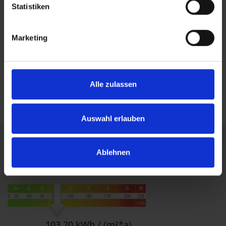
Statistiken
Ansprechpartner
Marketing
Frau Claudia Baumann
Telefon: +49 89 749830-16
c.baumann@gerschlauer.de
Alle zulassen
Auswahl erlauben
Ablehnen
Energieausweis (Verbrauchsausweis)
103,20 kWh / (m²*a)