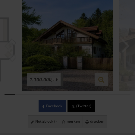
1.100.000,- €
Facebook
(Twitter)
Notizblock (
)
merken
drucken