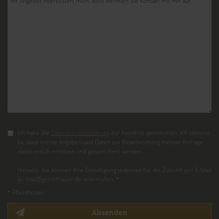
Ich habe die
Datenschutzerklärung
zur Kenntnis genommen. Ich stimme
zu, dass meine Angaben und Daten zur Beantwortung meiner Anfrage
elektronisch erhoben und gespeichert werden.
Hinweis: Sie können Ihre Einwilligung jederzeit für die Zukunft per E-Mail
an mail@gerschlauer.de widerrufen. *
* Pflichtfelder
Absenden