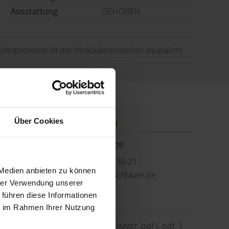
Ausstattung
GEHOBEN
erprovision ist der Verkäuferprovision äquivalent.
Über Cookies
Ansprechpartner
Herr Mark Krizmanic
Telefon: 089 749830-21
 Medien anbieten zu können
m.krizmanic@gerschlauer.de
hrer Verwendung unserer
 führen diese Informationen
Downloads
ie im Rahmen Ihrer Nutzung
Grundriss Amalienstr. pdf (. pdf, 1