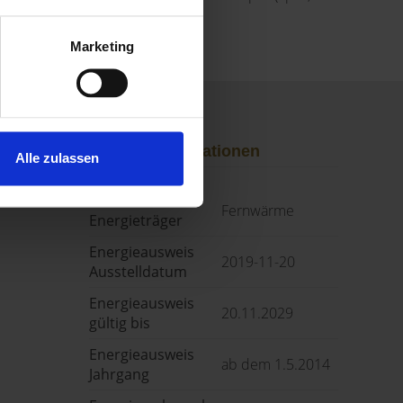
MB)
Marketing
Weitere Informationen
Alle zulassen
Wesentlicher
Fernwärme
Energieträger
Energieausweis
2019-11-20
Ausstelldatum
Energieausweis
20.11.2029
gültig bis
Energieausweis
ab dem 1.5.2014
Jahrgang