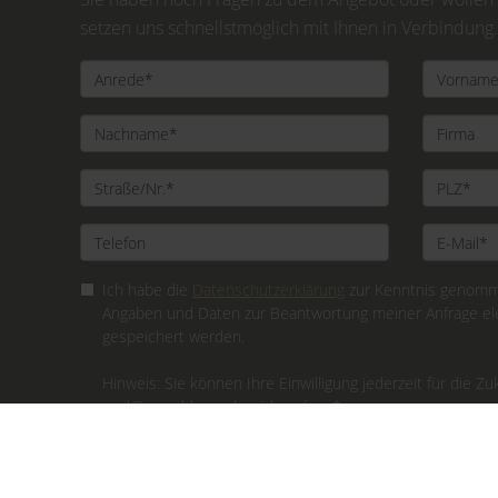
setzen uns schnellstmöglich mit Ihnen in Verbindung.
Ich habe die
Datenschutzerklärung
zur Kenntnis genomme
Angaben und Daten zur Beantwortung meiner Anfrage el
gespeichert werden.
Hinweis: Sie können Ihre Einwilligung jederzeit für die Zu
mail@gerschlauer.de widerrufen. *
* Pflichtfelder