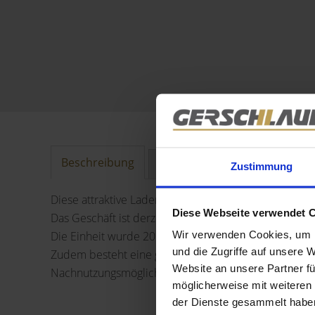
Beschreibung
Ausstattung
Lage
Sonstig
Zustimmung
Diese attraktive Ladenfläche befindet sich in traum
Diese Webseite verwendet 
Das Geschäft ist derzeit an ein renommiertes Optikfa
Die Einheit wurde 2020 vollständig renoviert und h
Wir verwenden Cookies, um I
und die Zugriffe auf unsere 
Zudem besteht eine gewerbliche Genehmigung für bis 
Website an unsere Partner fü
Nachnutzungsmöglichkeiten eröffnet.
möglicherweise mit weiteren
der Dienste gesammelt habe