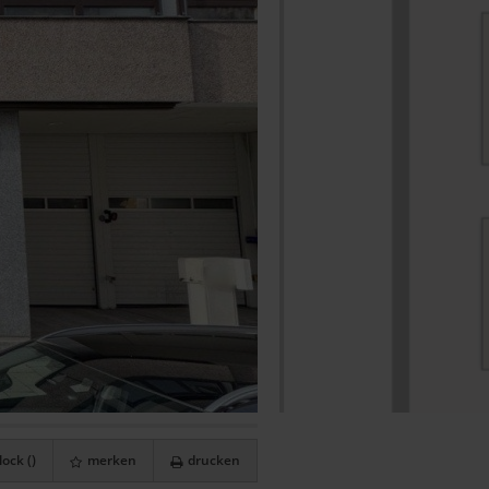
ock (
)
merken
drucken