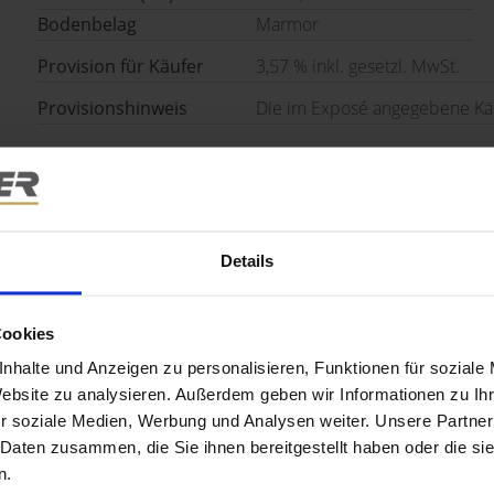
Bodenbelag
Marmor
Provision für Käufer
3,57 % inkl. gesetzl. MwSt.
Provisionshinweis
Die im Exposé angegebene Käuf
es
Details
hafter Innenstadtlage der Münchner Maxvorstadt.
Cookies
chgeschäft vermietet.
ochwertig mit Marmorfußboden ausgestattet.
nhalte und Anzeigen zu personalisieren, Funktionen für soziale
Website zu analysieren. Außerdem geben wir Informationen zu I
zu 23 Stunden tägliche Nutzung, was zusätzlich flexible
r soziale Medien, Werbung und Analysen weiter. Unsere Partner
 Daten zusammen, die Sie ihnen bereitgestellt haben oder die s
n.