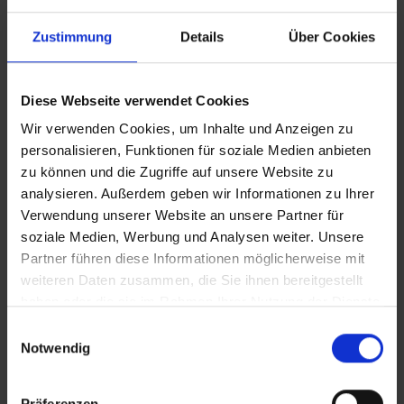
Besonders hervorzuheben ist die einmalige Lage: In einer
Zustimmung
Details
Über Cookies
ruhigen, versteckten Sackgasse gelegen, genießen Sie hier
eine seltene Kombination aus absoluter Ruhe, viel Grün
Diese Webseite verwendet Cookies
und gleichzeitig zentraler Stadtlage. Das Wohnumfeld -
auch bekannt als "Österreicher Viertel" - zählt zu den
Wir verwenden Cookies, um Inhalte und Anzeigen zu
personalisieren, Funktionen für soziale Medien anbieten
gefragtesten Lagen der Umgebung und ist für seine hohe
zu können und die Zugriffe auf unsere Website zu
Lebensqualität bekannt.
analysieren. Außerdem geben wir Informationen zu Ihrer
Verwendung unserer Website an unsere Partner für
Ein Stellplatz gehört nicht zum Objekt. Parken vor Ort ist
soziale Medien, Werbung und Analysen weiter. Unsere
kostenfrei und ohne Parkausweis möglich.
Partner führen diese Informationen möglicherweise mit
weiteren Daten zusammen, die Sie ihnen bereitgestellt
Die Immobilie ist ab sofort verfügbar.
haben oder die sie im Rahmen Ihrer Nutzung der Dienste
Es wird ein Indexmietvertrag vereinbart.
gesammelt haben.
Einwilligungsauswahl
Notwendig
Mietkonditionen:
Kaltmiete: 2.735,00 EUR, zzgl. Nebenkostenvorauszahlung:
Präferenzen