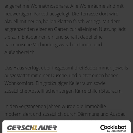
angenehme Wohnatmosphäre. Alle Wohnräume sind mit
neuwertigem Parkett ausgelegt. Die Terrasse dort wird
aktuell mit neuen, hellen Platten frisch verlegt. Mit dem
angrenzenden eigenen Garten zur alleinigen Nutzung lädt
sie zum Entspannen ein und schafft dabei eine
harmonische Verbindung zwischen Innen- und
Außenbereich.
Das Haus verfügt über insgesamt drei Badezimmer, jeweils
ausgestattet mit einer Dusche, und bietet einen hohen
Wohnkomfort. Ein großzügiger Kellerraum sowie
zusätzliche Abstellflächen sorgen für reichlich Stauraum.
In den vergangenen Jahren wurde die Immobilie
modernisiert und zusätzlich durch Dämmung und Ausbau
des Daches - energetisch optimiert. Die Heizungsanlage
wurde ebenfalls erst in dem Jahr 2020 erneuert.