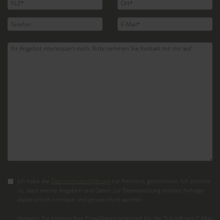
Ich habe die
Datenschutzerklärung
zur Kenntnis genommen. Ich stimme
zu, dass meine Angaben und Daten zur Beantwortung meiner Anfrage
elektronisch erhoben und gespeichert werden.
Hinweis: Sie können Ihre Einwilligung jederzeit für die Zukunft per E-Mail