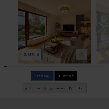
2.735,- €
Facebook
(Twitter)
Notizblock (
)
merken
drucken