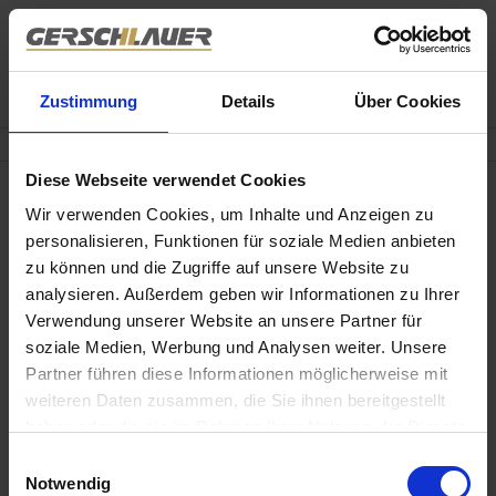
Zustimmung
Details
Über Cookies
Mo. - Fr. 09.00 - 18.00 Uhr
Diese Webseite verwendet Cookies
Wir verwenden Cookies, um Inhalte und Anzeigen zu
personalisieren, Funktionen für soziale Medien anbieten
Objekte:
1
zu können und die Zugriffe auf unsere Website zu
analysieren. Außerdem geben wir Informationen zu Ihrer
Verwendung unserer Website an unsere Partner für
soziale Medien, Werbung und Analysen weiter. Unsere
Partner führen diese Informationen möglicherweise mit
weiteren Daten zusammen, die Sie ihnen bereitgestellt
haben oder die sie im Rahmen Ihrer Nutzung der Dienste
613.000,- €
gesammelt haben.
Einwilligungsauswahl
Notwendig