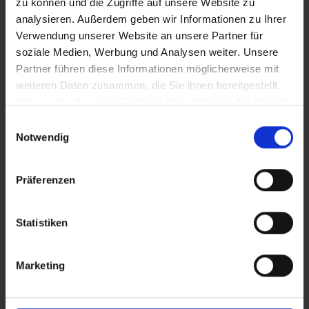
zu können und die Zugriffe auf unsere Website zu
analysieren. Außerdem geben wir Informationen zu Ihrer
Wir informieren Sie
Verwendung unserer Website an unsere Partner für
soziale Medien, Werbung und Analysen weiter. Unsere
automatisch über passende
Partner führen diese Informationen möglicherweise mit
weiteren Daten zusammen, die Sie ihnen bereitgestellt
neue Angebote
haben oder die sie im Rahmen Ihrer Nutzung der Dienste
gesammelt haben.
Einwilligungsauswahl
Notwendig
Präferenzen
Statistiken
Marketing
Ich habe die
Datenschutzerklärung
zur Kenntnis genommen. Ich stimme