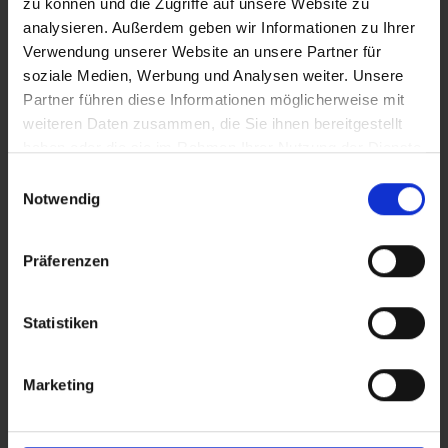
zu können und die Zugriffe auf unsere Website zu
analysieren. Außerdem geben wir Informationen zu Ihrer
Wir informieren Sie
Verwendung unserer Website an unsere Partner für
soziale Medien, Werbung und Analysen weiter. Unsere
automatisch über passende
Partner führen diese Informationen möglicherweise mit
weiteren Daten zusammen, die Sie ihnen bereitgestellt
neue Angebote
haben oder die sie im Rahmen Ihrer Nutzung der Dienste
gesammelt haben.
Einwilligungsauswahl
Notwendig
Präferenzen
Statistiken
Marketing
Ich habe die
Datenschutzerklärung
zur Kenntnis genommen. Ich stimme