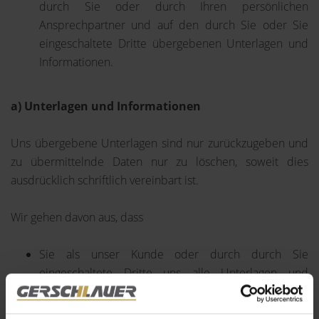
durch Sie oder durch Ihren persönlichen
Ansprechpartner und auf den durch Sie oder Sie
eingeschaltete Dritte übergebenen Unterlagen und
Informationen.
a) Unterlagen und Informationen
Uns übergebene Unterlagen sind nur zurückzugeben und
zu übermittelnde Daten nur zu löschen, soweit dies
ausdrücklich schriftlich vereinbart ist.
Wir gehen davon aus, dass
Sie als unser Kunde oder durch durch Sie
eingeschaltete Dritte uns alle Unterlagen und
Informationen übergeben, die für die Erstellung
eines von Ihnen gewünschten Bewertungsgutachtens