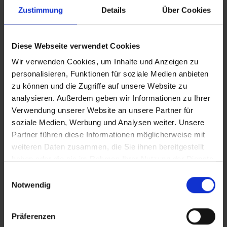
erforderlich sind;
Zustimmung
Details
Über Cookies
dass die Unterlagen und Informationen zum
Zeitpunkt der Bewertung aktuell und gültig sind;
Diese Webseite verwendet Cookies
Wir verwenden Cookies, um Inhalte und Anzeigen zu
Sollten wir die erforderlichen Unterlagen und
personalisieren, Funktionen für soziale Medien anbieten
Informationen verzögert erhalten, verschieben sich etwaig
zu können und die Zugriffe auf unsere Website zu
vereinbarte Fertigstellungstermine entsprechend.
analysieren. Außerdem geben wir Informationen zu Ihrer
Verwendung unserer Website an unsere Partner für
b) Besichtigungen und Untersuchungen
soziale Medien, Werbung und Analysen weiter. Unsere
Partner führen diese Informationen möglicherweise mit
Zur Durchführung von Besichtigungen sind Sie verpflichtet,
weiteren Daten zusammen, die Sie ihnen bereitgestellt
uns Zugang zu Ihrer Immobilie und Einblick in Ihre
haben oder die sie im Rahmen Ihrer Nutzung der Dienste
Unterlagen etc. zu gewähren.
gesammelt haben.
Einwilligungsauswahl
Notwendig
Wir werden weder das Gebäude vermessen, noch die
Statik prüfen, noch technische Untersuchungen, sei es des
Präferenzen
Grundstücks, des Gebäudes oder der hierzu übergebenen