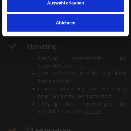
Auswahl erlauben
Immozentral
Wohnglueck.de
Kleinanzeigen.de
Ablehnen
Social Media
(Facebook, Instagram)
Marketing
Fertigung professioneller und
werbewirksamer
Fotos
360°- Aufnahmen (virtuelle Tour durch
Ihre Immobilie)
Grundrissoptimierung bzw. Anfertigung
neuer Grundrisse, wenn notwendig
Fertigung eines hochwertigen, der
Immobilie adäquaten
Exposés
Objektanalyse