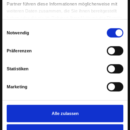
Partner führen diese Informationen möglicherweise mit
Organisation eines Kennenlernens
weiteren Daten zusammen, die Sie ihnen bereitgestellt
zwischen Vermieter und potentiellem
haben oder die sie im Rahmen Ihrer Nutzung der Dienste
Mieter
gesammelt haben.
Einwilligungsauswahl
individualisierter
Mietvertrag
nach
Notwendig
aktuellem gesetzlichen Sachstand
Einfügen der vom Vermieter gewünschten,
Präferenzen
individuellen Vereinbarungen in den
Mietvertrag
Statistiken
Immobilienpräsentation Online
Marketing
Immobilienscout24.de
Immostar.de
Immowelt.de
Immobilie1.de
Alle zulassen
OBVImmo.de
sueddeutsche.de