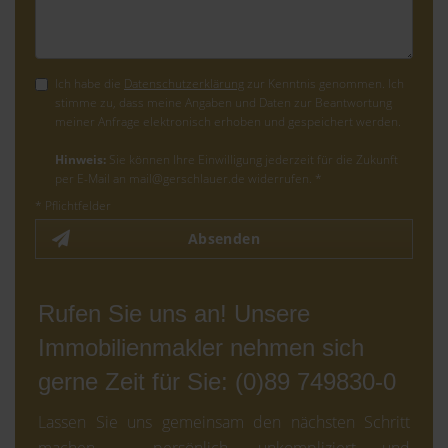
Ich habe die
Datenschutzerklärung
zur Kenntnis genommen. Ich
stimme zu, dass meine Angaben und Daten zur Beantwortung
meiner Anfrage elektronisch erhoben und gespeichert werden.
Hinweis:
Sie können Ihre Einwilligung jederzeit für die Zukunft
per E-Mail an mail@gerschlauer.de widerrufen. *
* Pflichtfelder
Absenden
Rufen Sie uns an! Unsere
Immobilienmakler nehmen sich
gerne Zeit für Sie: (0)89 749830-0
Lassen Sie uns gemeinsam den nächsten Schritt