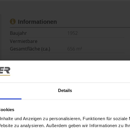
Informationen
Baujahr
1952
Vermietbare
Gesamtfläche (ca.)
656 m²
Details
Anzahl Etagen
3
Stellplatzart
Freiplatz
Details
Anzahl der Einheiten
21.0
Ausstattung
STANDARD
Cookies
Wesentlicher
nhalte und Anzeigen zu personalisieren, Funktionen für soziale
Energieträger
Gas
Website zu analysieren. Außerdem geben wir Informationen zu I