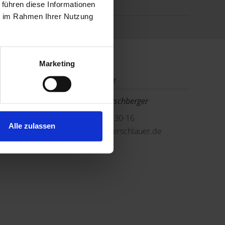
 führen diese Informationen
ie im Rahmen Ihrer Nutzung
Marketing
Ansprechpartner
Herr ZZ_Holger Kirschberger
Telefon: 089 749830-16
Alle zulassen
h.kirschberger@gerschlauer.de