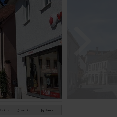
ock (
)
merken
drucken