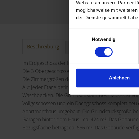
Website an unsere Partner fü
möglicherweise mit weiteren
der Dienste gesammelt habe
Einwilligungsauswahl
Notwendig
Beschreibung
Lage
Sonstiges
Im Erdgeschoss der Immobilie befindet sich derzeit e
Die 3 Obergeschosse sind derzeit in kleine Apartments
Ablehnen
Die Zimmergrößen der Apartments variieren zwischen
Auf jeder Etage befindet sich eine Gemeinschaftskü
Waschbecken. Die Grundsubstanz des Hauses ist vom
Vollgeschossen und ein Dachgeschoss komplett neu er
Apartmenthaus umgebaut. Die Grundstücksgröße beträ
Garagen hinter dem Haus - ca. 424 m². Das Gebäude i
Bezugsfläche beträgt ca. 656 m². Das Gebäude verfüg