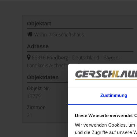
Objektart
Wohn- / Geschäftshaus
Adresse
86316 Friedberg - Deutschland - Bayern -
Landkreis Aichach-Friedberg
Objektdaten
Objekt-Nr.
Fläche
(ca.)
Zustimmung
13779
656 m²
Zimmer
Kaufpreis
21
Preis auf Anfrage
Diese Webseite verwendet 
Wir verwenden Cookies, um I
und die Zugriffe auf unsere 