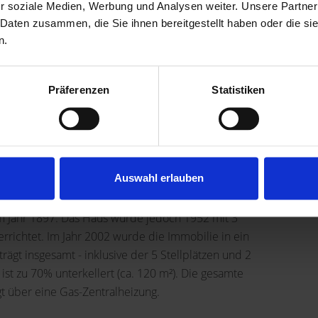
r soziale Medien, Werbung und Analysen weiter. Unsere Partner
Provision für Käufer
3,57 %
 Daten zusammen, die Sie ihnen bereitgestellt haben oder die s
n.
Präferenzen
Statistiken
in Ladenlokal welches Mitte des Jahres freigezogen wird.
 unterteilt. Das 3. OG (DG) ist im aktuell nicht vermietet.
Auswahl erlauben
 10 m² - 36 m².
che, Bad und WC. Einige Zimmer verfügen über ein eigenes
 Jahr 1897. Das Haus wurde jedoch 1952 mit 3
richtet. Im Jahr 2002 wurde die Immobilie in ein
gt insgesamt - inklusive der 5 Stellplätzen und 2
st zu 70% unterkellert (ca. 120 m²). Die gesamte
t über eine Gas-Zentralheizung.