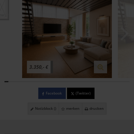
3.350,- €
Facebook
(Twitter)
Notizblock (
)
merken
drucken