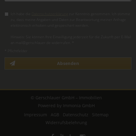
Ich habe die
Datenschutzerklärung
zur Kenntnis genommen. Ich stimme
zu, dass meine Angaben und Daten zur Beantwortung meiner Anfrage
elektronisch erhoben und gespeichert werden.
Hinweis: Sie können Ihre Einwilligung jederzeit für die Zukunft per E-Mail
an mail@gerschlauer.de widerrufen. *
* Pflichtfelder
Absenden
© Gerschlauer GmbH – Immobilien
Powered by Immonia GmbH
Impressum
AGB
Datenschutz
Sitemap
Widerrufsbelehrung