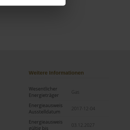
Weitere Informationen
Wesentlicher
Gas
Energieträger
Energieausweis
2017-12-04
Ausstelldatum
Energieausweis
03.12.2027
gültig bis