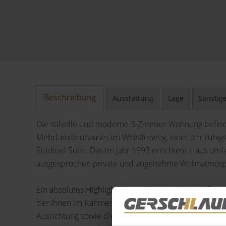
Beschreibung
Ausstattung
Lage
Sonstig
Die stilvolle und moderne 3-Zimmer-Wohnung befinde
Mehrfamilienhauses im Whistlerweg, einer der ruhig
Stadtteil Solln. Das im Jahr 1993 errichtete Haus umf
ausgesprochen private und angenehme Wohnatmosp
Ein absolutes Highlight der Wohnung ist der großzügi
der Ihnen im Rahmen eines alleinigen Sondernutzung
Ausrichtung sowie die weitläufige, geflieste Terrasse