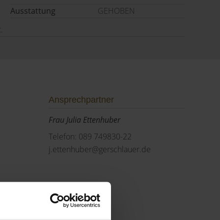
Ausstattung
GEHOBEN
.
Ansprechpartner
Frau Julia Ettenhuber
Telefon: 089 749830-22
j.ettenhuber@gerschlauer.de