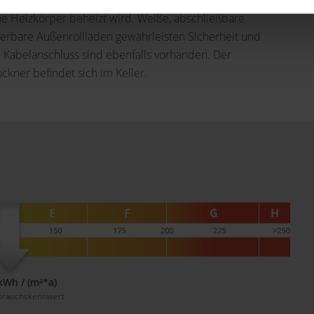
dgeschoss sorgt eine Fußbodenheizung für angenehmen
e Heizkörper beheizt wird. Weiße, abschließbare
euerbare Außenrollläden gewährleisten Sicherheit und
Kabelanschluss sind ebenfalls vorhanden. Der
ner befindet sich im Keller.
kWh / (m²*a)
brauchskennwert