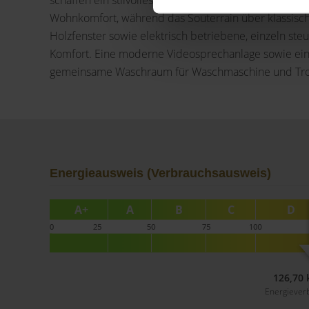
schaffen ein stilvolles Wohngefühl. Im gesamten Er
Wohnkomfort, während das Souterrain über klassisch
Holzfenster sowie elektrisch betriebene, einzeln st
Komfort. Eine moderne Videosprechanlage sowie ein 
gemeinsame Waschraum für Waschmaschine und Trock
Energieausweis (Verbrauchsausweis)
126,70 
Energiever