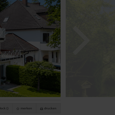
ock (
)
merken
drucken