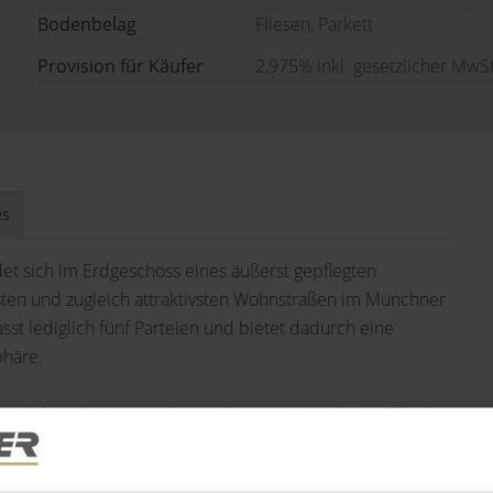
Bodenbelag
Fliesen, Parkett
Provision für Käufer
2,975% inkl. gesetzlicher MwSt
es
t sich im Erdgeschoss eines äußerst gepflegten
sten und zugleich attraktivsten Wohnstraßen im Münchner
asst lediglich fünf Parteien und bietet dadurch eine
häre.
ge, liebevoll eingewachsene Garten mit ca. 260 m² Fläche,
srechts zur Verfügung steht. Die sonnige Süd-Ost-Nord-
 mit rund 40 m² schaffen ideale Voraussetzungen für