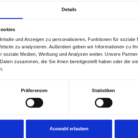
Details
Ausstattung
LUXUS
Heizung
Zentralheizung
Cookies
Provision für Käufer
3,57 %
nhalte und Anzeigen zu personalisieren, Funktionen für soziale
Website zu analysieren. Außerdem geben wir Informationen zu I
r soziale Medien, Werbung und Analysen weiter. Unsere Partner
 Daten zusammen, die Sie ihnen bereitgestellt haben oder die s
n.
es
Präferenzen
Statistiken
oss-Wohnung befindet sich im 2. und letzten Stockwerk
s. 6 Einheiten verteilen sich zu je zwei Wohnungen auf die
as 1. und 2. Dachgeschoss aufgeteilt. Sie erreichen Ihre
Treppenhaus oder bequem mit dem Aufzug. Hinter der
rchflutete Dielenbereich. Linker Hand befindet sich die
Auswahl erlauben
versehene Einbauküche. Von der Diele aus rechter Hand