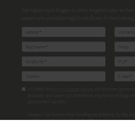
Sie haben noch Fragen zu dem Angebot oder wollen e
setzen uns schnellstmöglich mit Ihnen in Verbindung.
Ich habe die
Datenschutzerklärung
zur Kenntnis genomme
Angaben und Daten zur Beantwortung meiner Anfrage el
gespeichert werden.
Hinweis: Sie können Ihre Einwilligung jederzeit für die Zu
mail@gerschlauer.de widerrufen. *
* Pflichtfelder