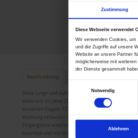
Zustimmung
Diese Webseite verwendet 
Wir verwenden Cookies, um I
und die Zugriffe auf unsere 
Website an unsere Partner fü
möglicherweise mit weiteren
der Dienste gesammelt habe
Beschreibung
Ausstattung
Lage
Sonstig
Einwilligungsauswahl
Notwendig
Diese junge und äußerst luxuriöse 2,5 Zi.-Dachgesch
eines erst im Jahre 2009 erbauten Mehrfamilienhause
einzelnen Etagen. 123 m² Wohn-/Nutzfläche sind auf d
Wohnung entweder über das helle und freundliche 
Eingangstüre empfängt Sie der mit viel Tageslicht du
Ablehnen
luxuriöse und mit einem Höchstmaß an Ausstattung 