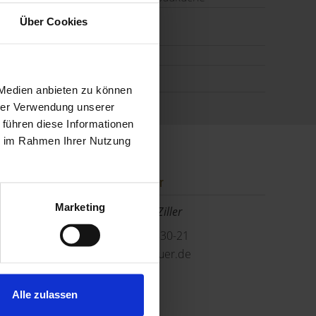
Wesentlicher
Über Cookies
Energieträger
Gas
Befeuerung
Gas
 Medien anbieten zu können
hrer Verwendung unserer
 führen diese Informationen
ie im Rahmen Ihrer Nutzung
Ansprechpartner
Marketing
Herr ZZ_Matthias Ziller
Telefon: 089 749830-21
m.ziller@gerschlauer.de
Alle zulassen