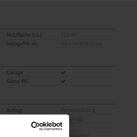
Nutzfläche (ca.)
123 m²
bezugsfrei ab
nach Vereinbarung
Garage
Gäste-WC
Aufzug
Personenaufzug
Stellplatzart
Tiefgarage
Schlafzimmer
1
Küche
Einbauküche