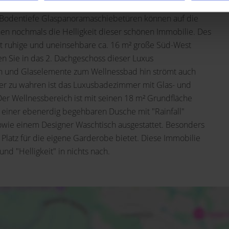
h mit seinen ca. 55m², welcher von allen
d. Bodentiefe Glaspanoramaschiebetüren können auf die
hen nochmals die Helligkeit dieser schönen Immobilie. Des
lut ruhige und uneinsehbare ca. 16 m² große Süd-West
n Sie in das 2. Dachgeschoss dieser Luxus
n und Glaselemente zum Wellnessbad hin strömt auch
kter zu wahren ist das Luxusbadezimmer mit Glas- und
r Wellnessbereich ist mit seinen 18 m² Grundfläche
t einer ebenerdig begehbaren Dusche mit "Rainfall"
owie einem Designer Waschtisch ausgestattet. Besonders
Platz für die eigene Garderobe bietet. Diese Immobilie
nd "Helligkeit" in nichts nach.