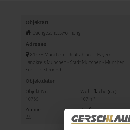
Objektart
Dachgeschosswohnung
Adresse
81476 München - Deutschland - Bayern -
Landkreis München - Stadt München - München
Süd - Forstenried
Objektdaten
Objekt-Nr.
Wohnfläche
(ca.)
10785
107 m²
Zimmer
Kaufpreis
2,5
Preis auf Anfrage