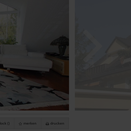
ock (
)
merken
drucken