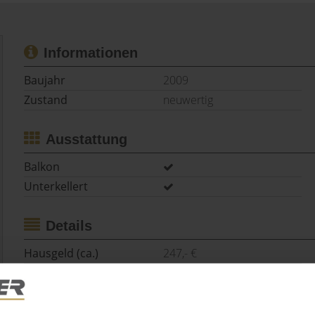
Informationen
Baujahr
2009
Zustand
neuwertig
Ausstattung
Balkon
Unterkellert
Details
Hausgeld (ca.)
247,- €
Anzahl Stellplätze
1
Tiefgarage
Anzahl 1
Badezimmer
1