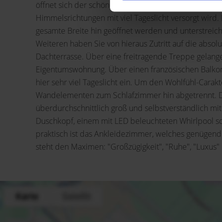
öffnet sich der schöne und offene Wohn- u. Essbereic
Himmelsrichtungen mit viel Tageslicht versorgt wir
gesamte Breite hin geöffnet werden und unterstreic
Weiteren haben Sie von hieraus Zutritt auf die abso
Dachterrasse. Über eine freitragende Treppe gelange
Eigentumswohnung. Über einen französischen Balko
hier sehr viel Tageslicht ein. Um den Wohlfühl-Cara
Wandelementen zum Schlafzimmer hin abgetrennt. De
überdurchschnittlich groß und selbstverständlich mi
Duschkopf, einem mit LED beleuchteten Whirlpool s
praktisch ist das Ankleidezimmer, welches genügend 
steht den Maximen: "Großzügigkeit", "Ruhe", "Luxus" u