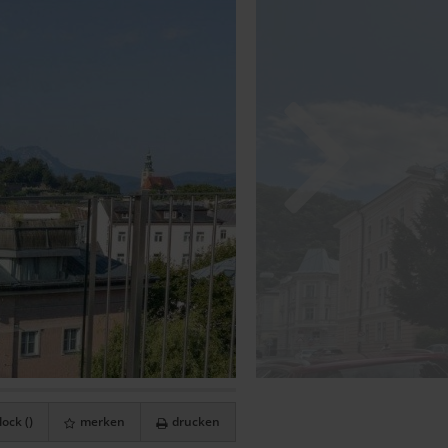
ock (
)
merken
drucken