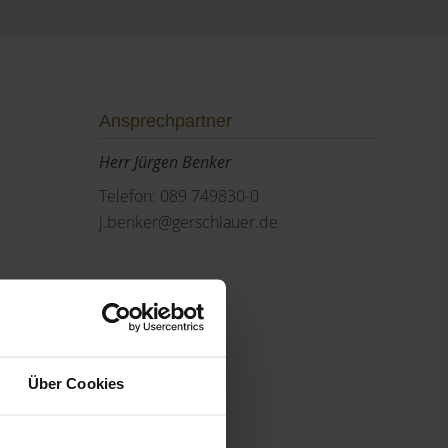
Ansprechpartner
Herr Jürgen Benker
Telefon: 089 749830-0
j.benker@gerschlauer.de
Über Cookies