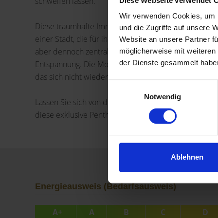
schweifen lassen.
Diese Webseite verwendet 
Wir verwenden Cookies, um I
Diese traumhafte Immobilie ist nicht nur ein exklusiv
und die Zugriffe auf unsere 
einer Stadt, die für ihre Kultur, Geschichte und unv
Website an unsere Partner fü
aber dennoch zentralen Lage, bietet sie die perfekt
möglicherweise mit weiteren
der Dienste gesammelt habe
Entspannung. Die Möglichkeit, in solch einem einmal
das sich nicht wiederholen wird.
Einwilligungsauswahl
Notwendig
Lassen Sie sich von diesem einzigartigen Wohntraum 
diese exklusive Penthouse-Wohnung in einer der schö
Ablehnen
Energieausweis (Bedarfsausweis)