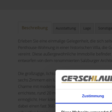
Beschreibung
Ausstattung
Lage
Sonstig
Erleben Sie eine einmalige Gelegenheit, die sich sel
Penthouse-Wohnung in einer historischen Villa, die
vereint. Diese außergewöhnliche Immobilie befindet si
entworfen von dem renommierten Salzburger Archite
Die großzügige, lichtdurchflutete Wohnung erstreckt
sechs Zimmern ein luxuriöses Wohnambiente, das höc
Charme mit modernem Komfort auf beeindruckende 
errichtete, rund 20 m² große Dachterrasse, die Ihnen
Zustimmung
ermöglicht. Hier können Sie in absoluter Privatsphä
dabei einen fast 360-Grad-Blick über die zauberhafte