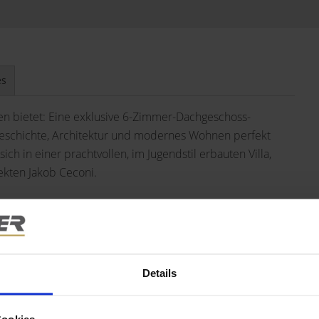
es
ten bietet: Eine exklusive 6-Zimmer-Dachgeschoss-
 Geschichte, Architektur und modernes Wohnen perfekt
ch in einer prachtvollen, im Jugendstil erbauten Villa,
kten Jakob Ceconi.
 sich über das gesamte Dachgeschoss und bietet mit ihren
hsten Ansprüchen gerecht wird. Sie vereint historischen
Weise. Das Herzstück der Wohnung bildet die neu
 ein unvergleichliches Wohnerlebnis in luftiger Höhe
Details
re spektakuläre Sonnenauf- und -untergänge genießen und
 Stadt Salzburg und die majestätische Bergkulisse