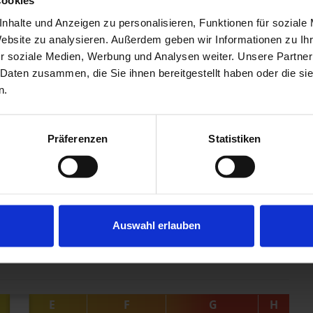
Cookies
nhalte und Anzeigen zu personalisieren, Funktionen für soziale
er Rückzugsort, sondern auch ein einzigartiges Juwel in
Website zu analysieren. Außerdem geben wir Informationen zu I
erwechselbare Lebensqualität bekannt ist. Dank der ruhigen,
r soziale Medien, Werbung und Analysen weiter. Unsere Partner
e Balance zwischen städtischem Leben und privater
 Daten zusammen, die Sie ihnen bereitgestellt haben oder die s
n.
igen Anwesen zu wohnen, ist äußerst selten - ein Angebot,
Präferenzen
Statistiken
begeistern und erleben Sie das besondere Flair, das
nsten Städte der Welt zu bieten hat.
Auswahl erlauben