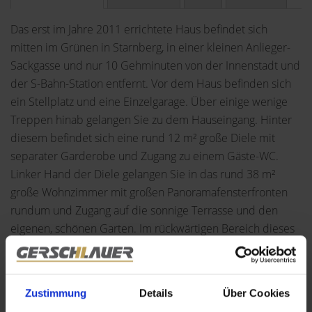
Das erst im Jahre 2011 errichtete Haus befindet sich
mitten im Grünen in Starnberg, in einer kleinen Anlieger-
Sackgasse und nur 10 Gehminuten von der Innenstadt und
der S-Bahn-Station entfernt. Vor dem Haus befinden sich
ein Stellplatz und eine Einzelgarage. Über einige wenige
Treppen hinab gelangen Sie zu dem Hauseingang. Hinter
diesem befindet sich eine rund 12 m² große Diele mit
separater Garderobe und Zugang zu einem Gäste-WC.
Linker Hand der Diele gelangen Sie in das rund 38 m²
große Wohnzimmer mit großen Panoramafensterfronten
rundum und Zugang auf die sonnige Terrasse und den
eigenen, schönen Garten. Im rückwärtigen Bereich dieses
Wohnzimmers befindet sich eine sehr schöne moderne,
offene Küche mit Kochinsel und Tresen. Von der Diele
rechter Hand gelangen Sie in ein rund 10 m² großes
Zustimmung
Details
Über Cookies
Zimmer, welches sehr gut als Arbeitszimmer dienen kann.