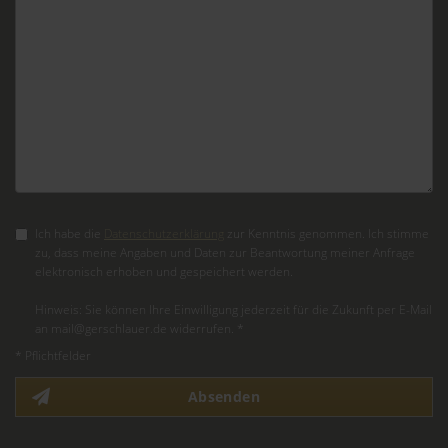
Ich habe die
Datenschutzerklärung
zur Kenntnis genommen. Ich stimme
zu, dass meine Angaben und Daten zur Beantwortung meiner Anfrage
elektronisch erhoben und gespeichert werden.
Hinweis: Sie können Ihre Einwilligung jederzeit für die Zukunft per E-Mail
an mail@gerschlauer.de widerrufen. *
* Pflichtfelder
Absenden