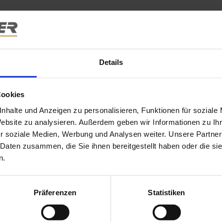
mann, im Westen an Moosach, die Nordgrenze bildet der Gleiskö
ldet der Petuelring die Grenze zu Schwabing, unter Einbezie
Details
 wie BMW und die Süddeutsche Bremsen AG, ehemals Knorr-Bre
Cookies
nhalte und Anzeigen zu personalisieren, Funktionen für soziale
Website zu analysieren. Außerdem geben wir Informationen zu I
s nach dem 1. und nach dem 2. Weltkrieg. Milbertshofen ist gep
r soziale Medien, Werbung und Analysen weiter. Unsere Partner
 Daten zusammen, die Sie ihnen bereitgestellt haben oder die s
. Das Preisniveau für Immobilien ist je nach Einzellage niedri
n.
 Eigentümer. Über U-Bahn ist das Viertel bestens verkehrsmä
chlauer Immobilien ebenfalls bestens bekannt ist.
Präferenzen
Statistiken