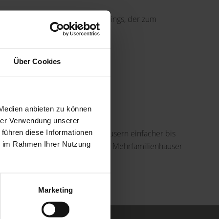
rper nördlich des Frankfurter Rings, der zum
hung des Olympiageländes.
Über Cookies
mse und andere.
 Medien anbieten zu können
hrer Verwendung unserer
rägt von soliden Mehrfamilienhäusern einfacher bis
 führen diese Informationen
ie im Rahmen Ihrer Nutzung
g bis mittel. Eigentumswohnungen, Mehrfamilienhäuser
ßig erschlossen.
Marketing