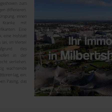
ungeshoven zum
n differieren.
 Urspung, einen
e Kranke mit
fikanten. Eine
k, eine Hofstatt
sei, im Viertel
Aufgrund des
shofen in der
echt verliehen.
ftig wachsende
toren lag, ein.
ben Pasing, das