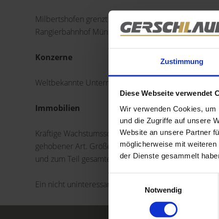
Milbertshofen grenzt im Osten an den Hart und Frei
Rangierbahnhof München Nord führt und im Süden bi
Konzerne
Zustimmung
Weltbekannte Unternehmen sind hier angesiedelt,
Diese Webseite verwendet 
Immobilien
Wir verwenden Cookies, um I
und die Zugriffe auf unsere 
Kräftige Wachstumsschübe erhielt das Viertel jeweil
Website an unsere Partner fü
möglicherweise mit weiteren
gehobener Art. Größere Grünflächen sind eher selten
der Dienste gesammelt habe
und zum Teil gesamte Wohnanlagen wechseln hier den
Einwilligungsauswahl
Ein nicht uninteressanter Immobilienmarkt, der Gers
Notwendig