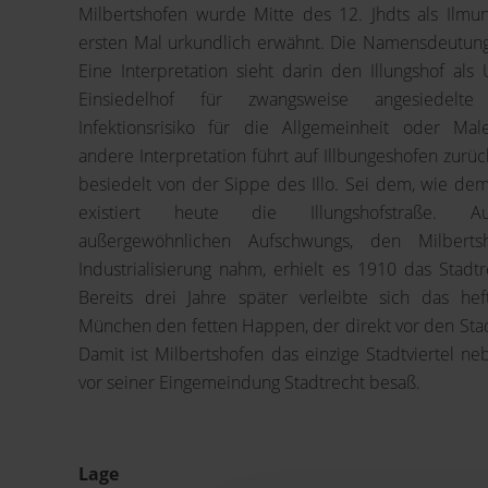
Milbertshofen wurde Mitte des 12. Jhdts als Ilm
ersten Mal urkundlich erwähnt. Die Namensdeutunge
Eine Interpretation sieht darin den Illungshof als
Einsiedelhof für zwangsweise angesiedelt
Infektionsrisiko für die Allgemeinheit oder Male
andere Interpretation führt auf Illbungeshofen zurüc
besiedelt von der Sippe des Illo. Sei dem, wie dem 
existiert heute die Illungshofstraße. 
außergewöhnlichen Aufschwungs, den Milbert
Industrialisierung nahm, erhielt es 1910 das Stadtr
Bereits drei Jahre später verleibte sich das he
München den fetten Happen, der direkt vor den Stadt
Damit ist Milbertshofen das einzige Stadtviertel ne
vor seiner Eingemeindung Stadtrecht besaß.
Lage