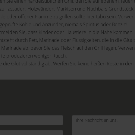
Sie einen handelsüblichen Grill, den Sie auf ebenem, feuerfe
z zu Fassaden, Holzwänden, Markisen und Nachbars Grundstück.
e oder offener Flamme zu grillen sollte hier tabu sein. Verwend
geprüfte Kohle und Anzünder, niemals Spiritus oder Benzin!
Vermeiden Sie, dass Kinder oder Haustiere in die Nähe kommen.
teht durch Fett, Marinade oder Flüssigkeiten, die in die Glut t
 Marinade ab, bevor Sie das Fleisch auf den Grill legen. Verwen
nn ie produzieren weniger Rauch.
 die Glut vollständig ab. Werfen Sie keine heißen Reste in den 