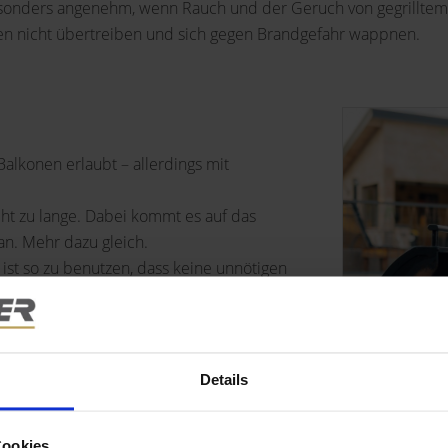
sonders angenehm, wenn Rauch und der Geruch von gegrilltem F
len nicht übertreiben und sich gegen Brandgefahr wappnen.
Balkonen erlaubt – allerdings mit
icht zu lange. Dabei kommt es auf das
an. Mehr dazu gleich.
 ist so zu benutzen, dass keine unnötigen
e oder Umwelt entstehen.
, müssen Sie sich daran halten. Es gibt kein
regeln, wo, wie oft und wie lange (z.B. bis
Details
 Hausordnung stehen. Die
einen einfachen Mehrheitsbeschluss in der
Cookies