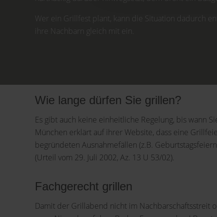
Wer ein Grillfest plant, kann die Situation dadurch 
ihre Nachbarn gleich mit ein.
Wie lange dürfen Sie grillen?
Es gibt auch keine einheitliche Regelung, bis wann S
München erklärt auf ihrer Website, dass eine Grillfeie
begründeten Ausnahmefällen (z.B. Geburtstagsfeiern) 
(Urteil vom 29. Juli 2002, Az. 13 U 53/02).
Fachgerecht grillen
Damit der Grillabend nicht im Nachbarschaftsstreit 