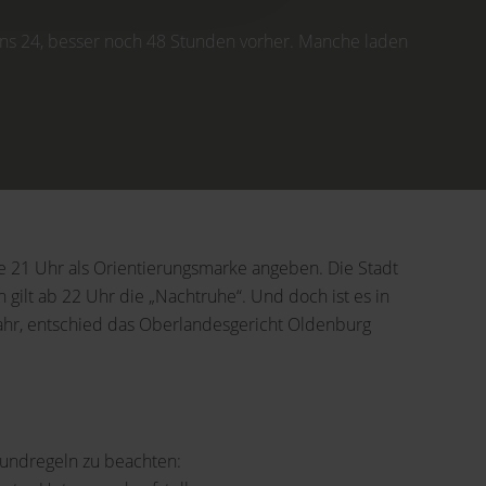
stens 24, besser noch 48 Stunden vorher. Manche laden
die 21 Uhr als Orientierungsmarke angeben. Die Stadt
n gilt ab 22 Uhr die „Nachtruhe“. Und doch ist es in
 Jahr, entschied das Oberlandesgericht Oldenburg
Grundregeln zu beachten: