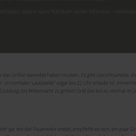
entschärfen, dass er seine Nachbarn vorher informiert – minde
ie das Grillen beendet haben müssen. Es gibt Gerichtsurteile, 
r „in normaler Lautstärke“ sogar bis 22 Uhr erlaubt ist. Immerhi
zulässig, bis Mitternacht zu grillen! Und das bis zu viermal im
oder gar mit der Feuerwehr endet, empfiehlt es sich, ein paar 