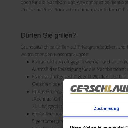
doch für die Nachbarn und Anwohner ist es nicht be
Und so heißt es: Rücksicht nehmen, es mit dem Gril
Dürfen Sie grillen?
Grundsätzlich ist Grillen auf Privatgrundstücken und 
weitreichenden Einschränkungen:
Es darf nicht zu oft gegrillt werden und auch n
Ausmaß der Belästigung für die Nachbarschaft 
Es muss „fachgerecht“ gegrillt werden. Der Grill
Gefahren oder Schäden für Nachbarn, Gebäud
Ist das Grillen durch die Hausordnung untersagt
„Recht auf Grillen“. Die Hausordnung kann auch 
21 Uhr) gegrillt werden darf.
Zustimmung
Ein Grillverbot muss nicht ausdrücklich in der
Eigentümergemeinschaft kann dies auch durch 
Diese Webseite verwendet 