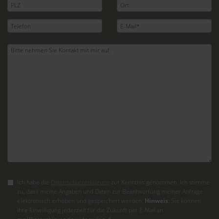
Ich habe die
Datenschutzerklärung
zur Kenntnis genommen. Ich stimme
zu, dass meine Angaben und Daten zur Beantwortung meiner Anfrage
elektronisch erhoben und gespeichert werden.
Hinweis
: Sie können
Ihre Einwilligung jederzeit für die Zukunft per E-Mail an