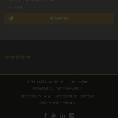
mail@gerschlauer.de widerrufen. *
* Pflichtfelder
Absenden
171
Bewertungen auf ProvenExpert.com
Gerschlauer GmbH
© Gerschlauer GmbH – Immobilien
Powered by Immonia GmbH
Impressum
AGB
Datenschutz
Sitemap
Widerrufsbelehrung