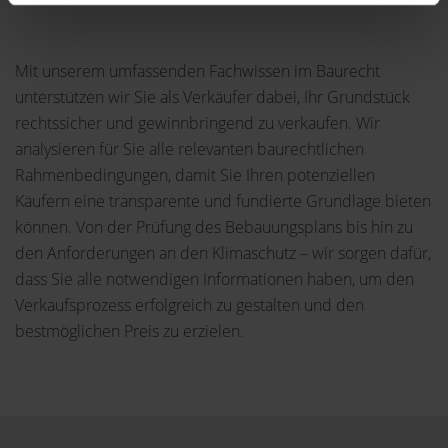
Mit unserem umfassenden Fachwissen im Baurecht
unterstützen wir Sie als Verkäufer dabei, Ihr Grundstück
rechtssicher und gewinnbringend zu verkaufen. Wir
analysieren für Sie alle relevanten baurechtlichen
Rahmenbedingungen, damit Sie Ihren potenziellen
Käufern eine transparente und fundierte Grundlage bieten
können. Von der Prüfung des Bebauungsplans bis hin zu
den Anforderungen an den Klimaschutz – wir sorgen dafür,
dass Sie alle notwendigen Informationen haben, um den
Verkaufsprozess erfolgreich zu gestalten und den
bestmöglichen Preis zu erzielen.