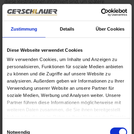
diese Restriktionen informiert sind, um spätere
Missverständnisse zu vermeiden. Zudem erläutern wir die
Fördermöglichkeiten, die bei der Sanierung von
denkmalgeschützten Gebäuden zur Verfügung stehen, und
Zustimmung
Details
Über Cookies
helfen so, den Wert des Grundstücks und der Immobilie
zu maximieren.
Diese Webseite verwendet Cookies
Klimaschutzauflagen und nachhaltiges Bauen
Wir verwenden Cookies, um Inhalte und Anzeigen zu
personalisieren, Funktionen für soziale Medien anbieten
Das Baurecht ist zunehmend von Vorgaben zum
zu können und die Zugriffe auf unsere Website zu
Klimaschutz und nachhaltigem Bauen geprägt. Besonders
analysieren. Außerdem geben wir Informationen zu Ihrer
bei Neubauten oder größeren Sanierungen müssen Käufer
Verwendung unserer Website an unsere Partner für
sicherstellen, dass sie die Anforderungen an
soziale Medien, Werbung und Analysen weiter. Unsere
Energieeffizienz, Wärmeschutz und den Einsatz
Partner führen diese Informationen möglicherweise mit
umweltfreundlicher Baustoffe einhalten. Als Makler
weiteren Daten zusammen, die Sie ihnen bereitgestellt
haben oder die sie im Rahmen Ihrer Nutzung der Dienste
informieren wir Sie und den Käufer über diese
gesammelt haben.
Anforderungen, damit der Käufer weiß, welche
Einwilligungsauswahl
Notwendig
baurechtlichen Bestimmungen für den Bau oder Umbau