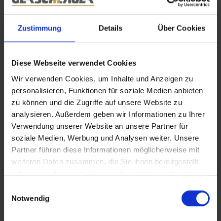
Zustimmung
Details
Über Cookies
Alt-Perlach ist ein lebendiger Stadtteil im Südosten
Münchens, der eine faszinierende Kombination aus
Diese Webseite verwendet Cookies
Geschichte und modernem Leben bietet. Ursprünglich als
Wir verwenden Cookies, um Inhalte und Anzeigen zu
landwirtschaftliches Dorf gegründet, hat sich Alt-Perlach im
personalisieren, Funktionen für soziale Medien anbieten
Laufe der Jahre zu einem beliebten Wohngebiet
zu können und die Zugriffe auf unsere Website zu
entwickelt.
analysieren. Außerdem geben wir Informationen zu Ihrer
Verwendung unserer Website an unsere Partner für
Der Stadtteil ist besonders durch seine charmante,
soziale Medien, Werbung und Analysen weiter. Unsere
dörfliche Atmosphäre geprägt. Historische Gebäude und
Partner führen diese Informationen möglicherweise mit
alte Bauernhöfe stehen neben modernen Wohnanlagen,
weiteren Daten zusammen, die Sie ihnen bereitgestellt
was einen besonderen Reiz ausmacht. Die Kirche St.
haben oder die sie im Rahmen Ihrer Nutzung der Dienste
Michael, ein markantes Wahrzeichen, spiegelt die lange
gesammelt haben.
Einwilligungsauswahl
Geschichte des Viertels wider und ist ein beliebter
Notwendig
Treffpunkt für die Anwohner.