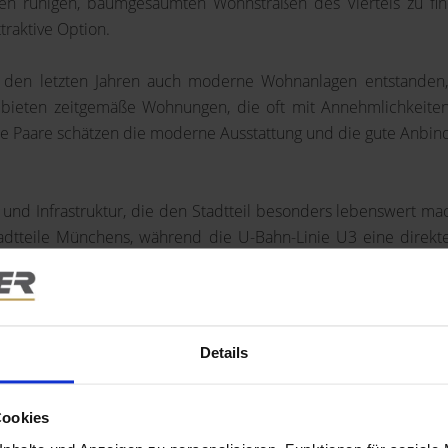
en ruhigen, baumgesäumten Wohnstraßen des Viertels zu find
traktive Option.
n den letzten Jahren auch moderne Wohnanlagen entstanden
 bieten zeitgemäße Wohnungen, die oft mit Annehmlichkeite
nge Paare schätzen die moderne Ausstattung und die gute Anbi
 und Infrastruktur, die den Stadtteil besonders lebenswert m
tteile Münchens, während die U-Bahn-Linie U3 eine direkte
 der Hauptbahnhof, in kürzester Zeit erreichbar. Auch innerha
nkaufsmöglichkeiten, darunter Supermärkte, Bäckereien, Apo
r mehrere Schulen und Kindergärten, was ihn besonders für Fam
inern und Fachärzten in der Nähe.
Details
aturnahe Umgebung, die zahlreiche Freizeit- und Erholungsmög
Cookies
ängen, Joggingrunden oder Fahrradtouren ein. Die weitläufigen