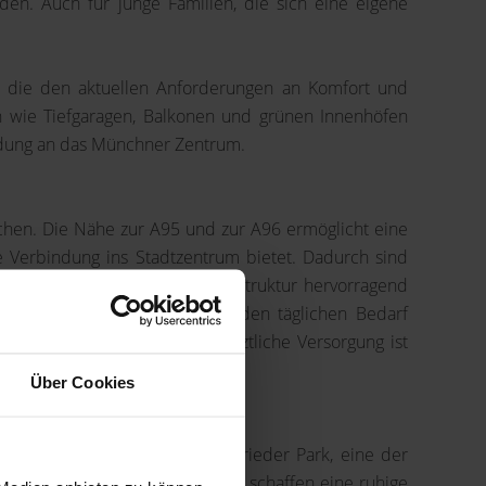
en. Auch für junge Familien, die sich eine eigene
, die den aktuellen Anforderungen an Komfort und
n wie Tiefgaragen, Balkonen und grünen Innenhöfen
ndung an das Münchner Zentrum.
achen. Die Nähe zur A95 und zur A96 ermöglicht eine
 Verbindung ins Stadtzentrum bietet. Dadurch sind
lb des Stadtteils ist die Infrastruktur hervorragend
theken und Fachgeschäfte, die den täglichen Bedarf
ilien attraktiv macht. Die ärztliche Versorgung ist
Über Cookies
lichkeiten bietet. Der Fürstenrieder Park, eine der
 Wiesen und alten Baumbestände schaffen eine ruhige