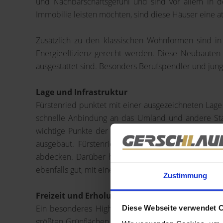
und Nachbarschaftsgefühl und sind vor allem in d
Immobilie leisten möchten, sind diese Häuser eine at
Zusätzlich zu den klassischen Wohnformen sind i
Energieeffizienz gerecht werden. Diese Neubauten
ausgestattet sind. Besonders Berufspendler und ju
Lage und Infrastruktur
Fürstenried punktet mit einer ausgezeichneten Lage
schnelle Anbindung an das Umland und andere Stad
wichtige Punkte der Stadt, wie der Marienplatz oder
ausgebaut. Fürstenried bietet eine Vielzahl an Ei
abdecken. Darüber hinaus verfügt der Stadtteil übe
ebenfalls gut, mit einer Vielzahl von Allgemeinmediz
Zustimmung
Freizeit und Erholung
Ein besonderes Highlight von Fürstenried ist die n
Diese Webseite verwendet 
größten Grünflächen im Stadtteil, lädt zu Spazierg