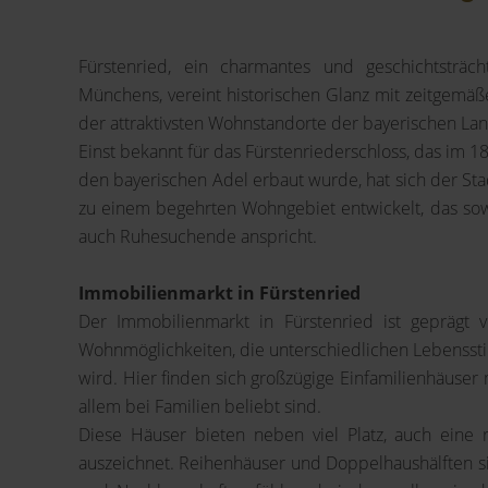
Fürstenried, ein charmantes und geschichtsträc
Münchens, vereint historischen Glanz mit zeitgemäß
der attraktivsten Wohnstandorte der bayerischen La
Einst bekannt für das Fürstenriederschloss, das im 18
den bayerischen Adel erbaut wurde, hat sich der Stad
zu einem begehrten Wohngebiet entwickelt, das sowo
auch Ruhesuchende anspricht.
Immobilienmarkt in Fürstenried
Der Immobilienmarkt in Fürstenried ist geprägt v
Wohnmöglichkeiten, die unterschiedlichen Lebenssti
wird. Hier finden sich großzügige Einfamilienhäuser 
allem bei Familien beliebt sind.
Diese Häuser bieten neben viel Platz, auch ein
auszeichnet. Reihenhäuser und Doppelhaushälften si