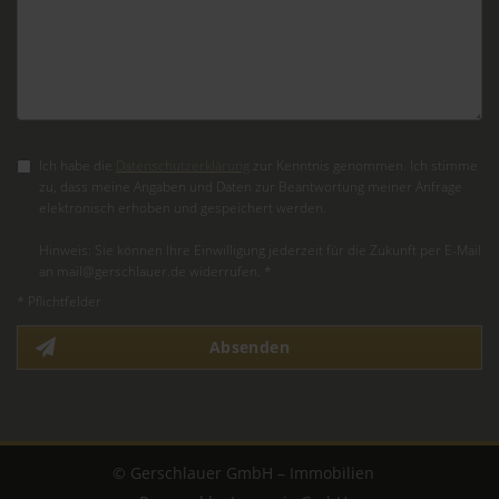
Ich habe die
Datenschutzerklärung
zur Kenntnis genommen. Ich stimme
zu, dass meine Angaben und Daten zur Beantwortung meiner Anfrage
elektronisch erhoben und gespeichert werden.
Hinweis: Sie können Ihre Einwilligung jederzeit für die Zukunft per E-Mail
an mail@gerschlauer.de widerrufen. *
* Pflichtfelder
Absenden
© Gerschlauer GmbH – Immobilien