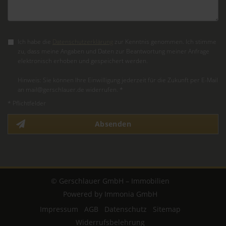
Ich habe die
Datenschutzerklärung
zur Kenntnis genommen. Ich stimme
zu, dass meine Angaben und Daten zur Beantwortung meiner Anfrage
elektronisch erhoben und gespeichert werden.
Hinweis: Sie können Ihre Einwilligung jederzeit für die Zukunft per E-Mail
an mail@gerschlauer.de widerrufen. *
* Pflichtfelder
Absenden
© Gerschlauer GmbH – Immobilien
Powered by Immonia GmbH
Impressum
AGB
Datenschutz
Sitemap
Widerrufsbelehrung