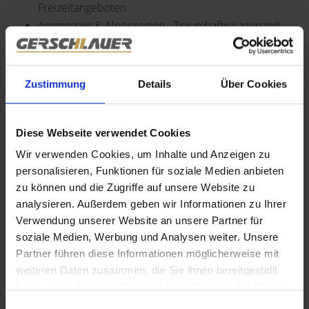
Freizeitangeboten.
Ammersee & Alpenregion - Traumhafte Lagen mit
hohem Erholungswert, ideal für Naturliebhaber und
Kapitalanleger mit Blick auf
Wertsteigerungspotenzial.
Zustimmung
Details
Über Cookies
Leben, Natur & Freizeit - Wohnen in einer der
Diese Webseite verwendet Cookies
schönsten Regionen Bayerns
Wir verwenden Cookies, um Inhalte und Anzeigen zu
Der Landkreis Weilheim-Schongau begeistert mit:
personalisieren, Funktionen für soziale Medien anbieten
Vielfältigen Outdoor-Aktivitäten - Wander- und
zu können und die Zugriffe auf unsere Website zu
Radwege, Seen und Wintersportmöglichkeiten in
analysieren. Außerdem geben wir Informationen zu Ihrer
direkter Nähe.
Verwendung unserer Website an unsere Partner für
Kultureller Vielfalt & Tradition - Historische Altstädte,
soziale Medien, Werbung und Analysen weiter. Unsere
regionale Feste und ein lebendiges Vereinsleben.
Partner führen diese Informationen möglicherweise mit
Hoher Freizeitwert & naturnahes Wohnen - Perfekte
weiteren Daten zusammen, die Sie ihnen bereitgestellt
Kombination aus Erholung und urbaner Infrastruktur.
haben oder die sie im Rahmen Ihrer Nutzung der Dienste
gesammelt haben.
Einwilligungsauswahl