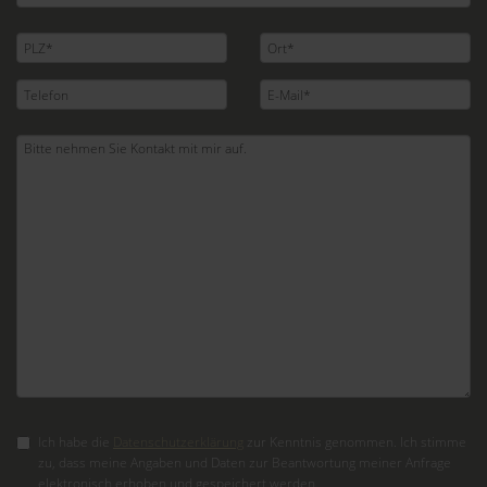
Ich habe die
Datenschutzerklärung
zur Kenntnis genommen. Ich stimme
zu, dass meine Angaben und Daten zur Beantwortung meiner Anfrage
elektronisch erhoben und gespeichert werden.