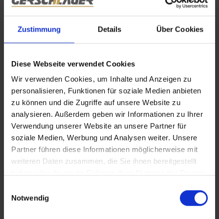
letzten Jahren wurden zahlreiche Neubauten und
Sanierungen umgesetzt, was das Angebot für Käufer
Zustimmung
Details
Über Cookies
und Investoren in der Region stärkt.
Gewerbeimmobilien - Die wachsende Infrastruktur
und die Nähe zu München machen Mühldorf zu
Diese Webseite verwendet Cookies
einem interessanten Standort für Unternehmen, die
Wir verwenden Cookies, um Inhalte und Anzeigen zu
sowohl von der ländlichen Ruhe als auch von der
personalisieren, Funktionen für soziale Medien anbieten
Nähe zur Metropole profitieren möchten.
zu können und die Zugriffe auf unsere Website zu
analysieren. Außerdem geben wir Informationen zu Ihrer
Verwendung unserer Website an unsere Partner für
Leben & Freizeit - Natur, Erholung und regionale
soziale Medien, Werbung und Analysen weiter. Unsere
Kultur
Partner führen diese Informationen möglicherweise mit
Mühldorf am Inn bietet eine hohe Lebensqualität, die vor
weiteren Daten zusammen, die Sie ihnen bereitgestellt
allem durch die Nähe zur Natur und die zahlreichen
haben oder die sie im Rahmen Ihrer Nutzung der Dienste
Freizeitmöglichkeiten geprägt ist. Die umliegenden Wälder,
gesammelt haben.
Einwilligungsauswahl
Wiesen und der nahegelegene Inn bieten reichlich Raum
Notwendig
für Outdoor-Aktivitäten wie Wandern, Radfahren und
Angeln. Zudem kann man die kulturelle Seite der Stadt