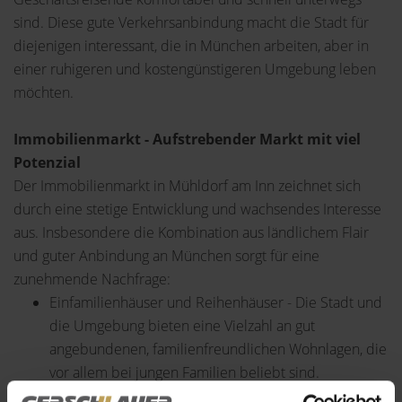
sind. Diese gute Verkehrsanbindung macht die Stadt für
diejenigen interessant, die in München arbeiten, aber in
einer ruhigeren und kostengünstigeren Umgebung leben
möchten.
Immobilienmarkt - Aufstrebender Markt mit viel
Potenzial
Der Immobilienmarkt in Mühldorf am Inn zeichnet sich
durch eine stetige Entwicklung und wachsendes Interesse
aus. Insbesondere die Kombination aus ländlichem Flair
und guter Anbindung an München sorgt für eine
zunehmende Nachfrage:
Einfamilienhäuser und Reihenhäuser - Die Stadt und
die Umgebung bieten eine Vielzahl an gut
angebundenen, familienfreundlichen Wohnlagen, die
vor allem bei jungen Familien beliebt sind.
Neubauprojekte und Modernisierungen - In den