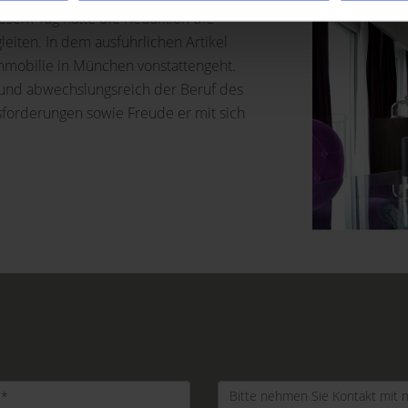
iesem Tag hatte die Redaktion die
leiten. In dem ausführlichen Artikel
Immobilie in München vonstattengeht.
g und abwechslungsreich der Beruf des
sforderungen sowie Freude er mit sich