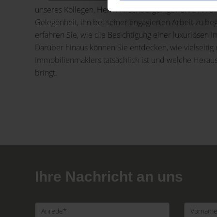
unseres Kollegen, Herrn Kirschberger, gewährt. An d
Gelegenheit, ihn bei seiner engagierten Arbeit zu beg
erfahren Sie, wie die Besichtigung einer luxuriösen 
Darüber hinaus können Sie entdecken, wie vielseiti
Immobilienmaklers tatsächlich ist und welche Herau
bringt.
Ihre Nachricht an uns