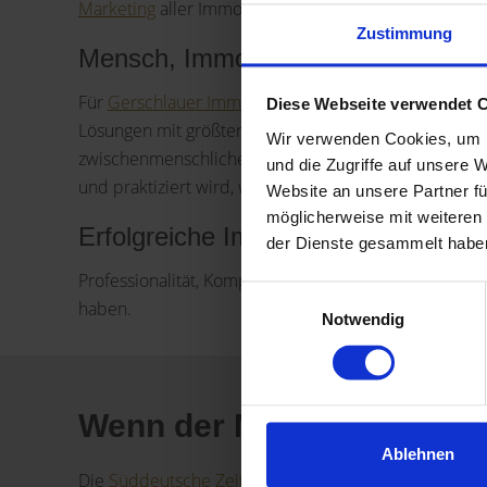
Marketing
aller Immobiliensparten bei breitester In
Zustimmung
Mensch, Immobilienmakler und Ver
Für
Gerschlauer Immobilien
stehen die persönliche
Diese Webseite verwendet 
Lösungen mit größter emotionaler und fachlicher Ko
Wir verwenden Cookies, um I
zwischenmenschliche Interaktion verstanden. Immobi
und die Zugriffe auf unsere 
und praktiziert wird, wie bei Gerschlauer-Immobili
Website an unsere Partner fü
möglicherweise mit weiteren
Erfolgreiche Immobilienvermittlung
der Dienste gesammelt habe
Professionalität, Kompetenz, Transparenz, Individualit
Einwilligungsauswahl
haben.
Notwendig
Wenn der Makler noch eine
Ablehnen
Die
Süddeutsche Zeitung
hat uns besucht und einen 