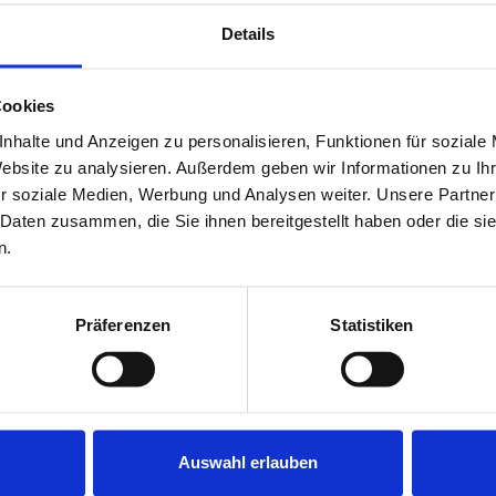
ternetpräsenz gewährleisten den Kunden ein optimales Vermittlu
Details
trauen
n Bedürfnisse und Anliegen des Menschen im Zentrum der
Dien
Cookies
mpetenz prägt den Stil des Hauses.
Kaufen
und
verkaufen
,
miet
nhalte und Anzeigen zu personalisieren, Funktionen für soziale
lienkauf und -verkauf beruht vor allem auf Vertrauen, das nu
Website zu analysieren. Außerdem geben wir Informationen zu I
en München.
r soziale Medien, Werbung und Analysen weiter. Unsere Partner
 Daten zusammen, die Sie ihnen bereitgestellt haben oder die s
 hat in München einen Namen: "Gerschlaue
n.
ät und Zuverlässigkeit bilden die Basis, die das
Vertrauen
so vie
Präferenzen
Statistiken
n Rolls Royce drauflegt
Auswahl erlauben
umfangreichen Einblick in den Arbeitsalltag