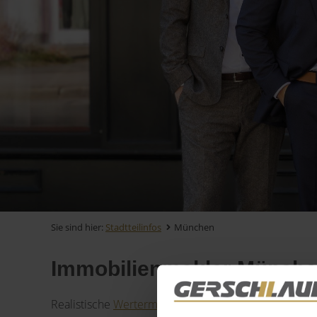
Sie sind hier:
Stadtteilinfos
München
Immobilienmakler Münch
Realistische
Wertermittlung
und
Kaufpreisanalyse
, u