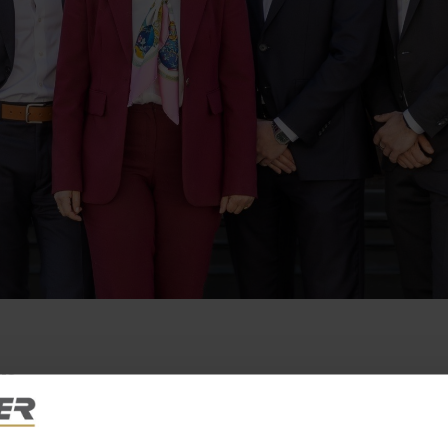
en
mfangreiche Baurechtanalyse zur Wertoptimierung, bankenuna