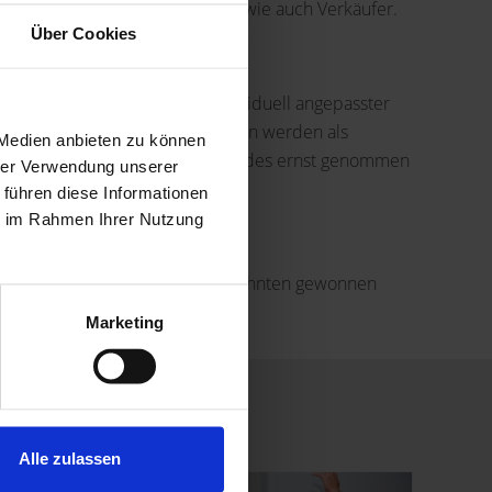
ngsergebnis, sowohl für Käufer wie auch Verkäufer.
Über Cookies
stleistung
. Die Entwicklung individuell angepasster
en
und
vermieten
von Immobilien werden als
 Medien anbieten zu können
r entstehen kann, wenn Vorstehendes ernst genommen
hrer Verwendung unserer
 führen diese Informationen
ie im Rahmen Ihrer Nutzung
r-Immobilien"
ler Kunden in den letzten Jahrzehnten gewonnen
Marketing
Alle zulassen