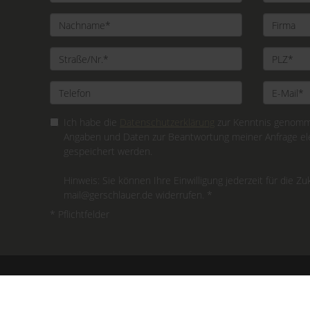
Ich habe die
Datenschutzerklärung
zur Kenntnis genomme
Angaben und Daten zur Beantwortung meiner Anfrage el
gespeichert werden.
Hinweis: Sie können Ihre Einwilligung jederzeit für die Zu
mail@gerschlauer.de widerrufen. *
* Pflichtfelder
171
Bewertungen auf ProvenExpert.com