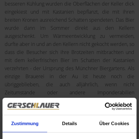
besseren Kühlung wurden die Oberflächen der Keller dick
eingekiest und mit Kastanien bepflanzt, die mit ihren
breiten Kronen ausreichend Schatten spendeten. Das Bier
wurde dann im Sommer direkt aus den Kellern
ausgeschenkt. Um Wärmeentwicklung zu vermeiden,
durfte aber in und an den Kellern nicht gekocht werden, so
dass die Besucher sich ihre Brotzeiten mitbrachten und
mit dem kellerfrischen Bier im Schatten der Kastanien
verzehrten - der Ursprung des Münchner Biergartens. Als
einzige Brauerei in der Au ist heute noch die
übriggeblieben, die auch alljährlich, wenn nicht
Zeitumstände oder andere Imponderabilien
dagegensprechen, den legendären Starkbieranstich auf
dem Nockherberg veranstaltet, sonst das Jahr über
Gaststätte und vor allem weithin bekannter Biergarten. Auf
Zustimmung
Details
Über Cookies
zum Nockherberg, eine typisch Münchner Bergtour, mitten
im Voralpenland...