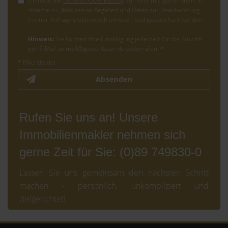
Ich habe die
Datenschutzerklärung
zur Kenntnis genommen. Ich
stimme zu, dass meine Angaben und Daten zur Beantwortung
meiner Anfrage elektronisch erhoben und gespeichert werden.
Hinweis:
Sie können Ihre Einwilligung jederzeit für die Zukunft
per E-Mail an mail@gerschlauer.de widerrufen. *
* Pflichtfelder
Absenden
Rufen Sie uns an! Unsere
Immobilienmakler nehmen sich
gerne Zeit für Sie: (0)89 749830-0
Lassen Sie uns gemeinsam den nächsten Schritt
machen - persönlich, unkompliziert und
zielgerichtet!