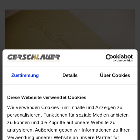
Zustimmung
Details
Über Cookies
Diese Webseite verwendet Cookies
Unser Ziel ist es, sowohl den Mietinteressenten als auch
Wir verwenden Cookies, um Inhalte und Anzeigen zu
den Vermieter bestmöglich abzusichern und langfristige,
personalisieren, Funktionen für soziale Medien anbieten
konfliktfreie Mietverhältnisse zu fördern. Die
zu können und die Zugriffe auf unsere Website zu
Bonitätsprüfung erfolgt selbstverständlich unter Einhaltung
analysieren. Außerdem geben wir Informationen zu Ihrer
aller datenschutzrechtlichen Bestimmungen, um die
Verwendung unserer Website an unsere Partner für