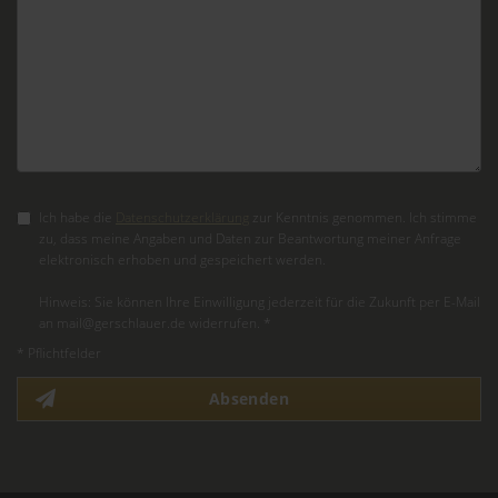
Ich habe die
Datenschutzerklärung
zur Kenntnis genommen. Ich stimme
zu, dass meine Angaben und Daten zur Beantwortung meiner Anfrage
elektronisch erhoben und gespeichert werden.
Hinweis: Sie können Ihre Einwilligung jederzeit für die Zukunft per E-Mail
an mail@gerschlauer.de widerrufen. *
* Pflichtfelder
Absenden