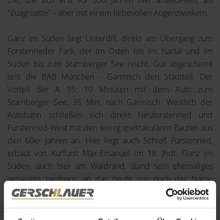
die, die sich erst vor 300 Jahren hier ansiedelten, als
"Zuagroaste" - aber mit einem liebevollen Augenzwinkern.
Ganz im Süden liegt Unterdill, direkt am Übergang zum
Forstenrieder Park, der im Osten bis ins Isartal und im
Süden bis zum Starnberger See reicht. Gut abgeschirmt
teilt die BAB München - Garmisch den Stadtteil. Der
Vorteil der A 95: 10 Minuten mit dem Auto zum
Starnberger See, 35 Min. nach Garmisch. Westlich der
Autobahn schließen sich direkt Neuforstenried und
Fürstenried-West mit den wenig spektakulären Bauten aus
den 60er Jahren an. Hier liegt auch Schloß Fürstenried,
erbaut von Kurfürst Max-Emanuel im 18. Jhdt. Ganz im
Süden, auch hier am Waldrand, stand sein ehemaliges
separates Jagdhaus, an das heute nur noch der Name
erinnert: "Maxhof".
Eine Top-Wohnlage, überwiegend mit Einfamilien- und