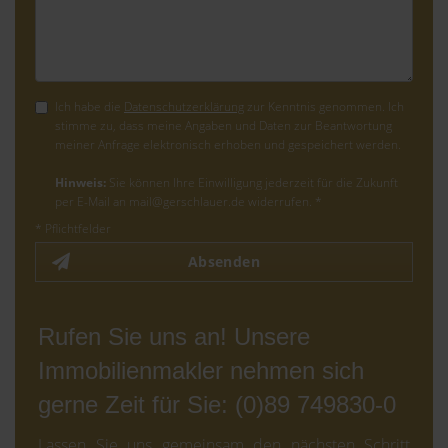
Ich habe die
Datenschutzerklärung
zur Kenntnis genommen. Ich
stimme zu, dass meine Angaben und Daten zur Beantwortung
meiner Anfrage elektronisch erhoben und gespeichert werden.
Hinweis:
Sie können Ihre Einwilligung jederzeit für die Zukunft
per E-Mail an mail@gerschlauer.de widerrufen. *
* Pflichtfelder
Absenden
Rufen Sie uns an! Unsere
Immobilienmakler nehmen sich
gerne Zeit für Sie: (0)89 749830-0
Lassen Sie uns gemeinsam den nächsten Schritt