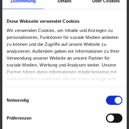
Zustimmung
Details
Über Cookies
Doppelhäusern sowie kleineren Wohnanlagen mit 5 bis 6
Einheiten bebaut und auch hier Nähe zur U-Bahn, gute
Einkaufsmöglichkeiten sowie Schulen und Kindergärten.
Diese Webseite verwendet Cookies
Nur wenige Minuten zu Fuß und man steht im Wald - im
Wir verwenden Cookies, um Inhalte und Anzeigen zu
wahrsten Sinn des Wortes, man kann auch laufen etc., im
personalisieren, Funktionen für soziale Medien anbieten
Süden bis nach Starnberg, im Westen bis ins Würmtal und
zu können und die Zugriffe auf unsere Website zu
nach Osten führen Über- und Unterführungen wieder in
analysieren. Außerdem geben wir Informationen zu Ihrer
den östlichen Teil des Forstenrieder Parks, bis hinüber ins
Verwendung unserer Website an unsere Partner für
soziale Medien, Werbung und Analysen weiter. Unsere
Isartal.
Partner führen diese Informationen möglicherweise mit
weiteren Daten zusammen, die Sie ihnen bereitgestellt
Forstenried ist geprägt von hohem, vereinzelt sehr
haben oder die sie im Rahmen Ihrer Nutzung der Dienste
hohem Preisniveau, die angesprochenen
gesammelt haben.
Einwilligungsauswahl
einfacheren Lagen liegen im Rahmen.
Notwendig
Präferenzen